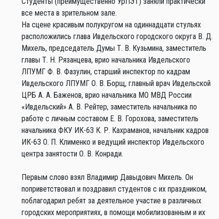
Студенты (преимущественно УрПЭТ) заняли практически
все места в зрительном зале.
На сцене красивым полукругом на одиннадцати стульях
расположились глава Ивдельского городского округа В. Д.
Михель, председатель Думы Т. В. Кузьмина, заместитель
главы Т. Н. Рязанцева, врио начальника Ивдельского
ЛПУМГ Ф. В. Фазулин, старший инспектор по кадрам
Ивдельского ЛПУМГ О. В. Борщ, главный врач Ивдельской
ЦРБ А. А. Баженов, врио начальника МО МВД России
«Ивдельский» А. В. Рейтер, заместитель начальника по
работе с личным составом Е. В. Горохова, заместитель
начальника ФКУ ИК-63 К. Р. Кахраманов, начальник кадров
ИК-63 О. П. Клименко и ведущий инспектор Ивдельского
центра занятости О. В. Конради.
Первым слово взял Владимир Давыдович Михель. Он
поприветствовал и поздравил студентов с их праздником,
поблагодарил ребят за деятельное участие в различных
городских мероприятиях, в помощи мобилизованным и их